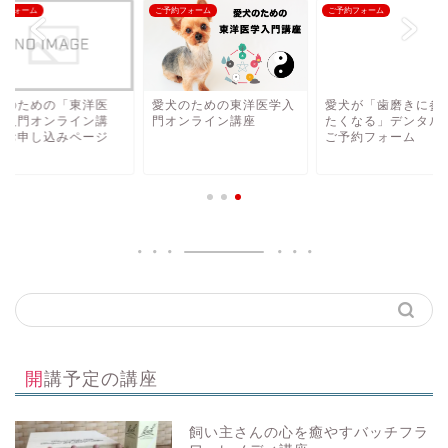
約フォーム
ご予約フォーム
ご予約フォーム
犬のための「東洋医
愛犬のための東洋医学入
愛犬が「歯磨きに参
」入門オンライン講
門オンライン講座
たくなる」デンタル
 お申し込みページ
ご予約フォーム
講座
開講予定の講座
お知らせ
飼い主さんの心を癒やすバッチフラ
ブログ