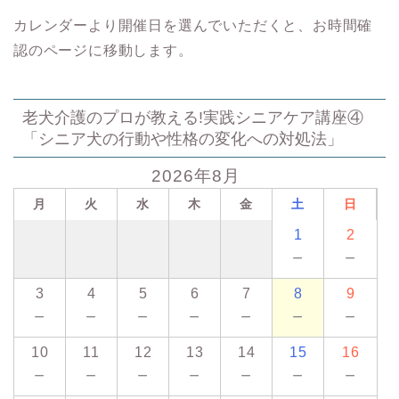
カレンダーより開催日を選んでいただくと、お時間確
認のページに移動します。
老犬介護のプロが教える!実践シニアケア講座④
「シニア犬の行動や性格の変化への対処法」
2026年8月
月
火
水
木
金
土
日
1
2
－
－
3
4
5
6
7
8
9
－
－
－
－
－
－
－
10
11
12
13
14
15
16
－
－
－
－
－
－
－