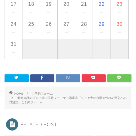
17
18
19
20
21
22
23
－
－
－
－
－
－
－
24
25
26
27
28
29
30
－
－
－
－
－
－
－
31
－
HOME
ご予約フォーム
老犬介護のプロに学ぶ実践シニアケア講座④「シニア犬の行動や性格の変化への
対処法」ご予約フォーム
RELATED POST