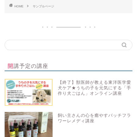
HOME
サンプルページ
講座
開講予定の講座
お知らせ
【終了】獣医師が教える東洋医学愛
ブログ
犬ケア★うちの子を元気にする「手
作り犬ごはん」オンライン講座
講座参加時のご注意
飼い主さんの心を癒やすバッチフラ
オンライン講座ご参加の皆様
ワーレメディ講座
へ